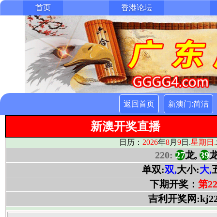
首页
香港论坛
返回首页
新澳门:简洁
新澳开奖直播