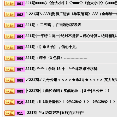
221期====◇《合大小中》◇===◇《合大小中》◇===
001
↖221期↖√√√‖{财源广进}‖《单双笔画》√√√（全年错
002
221期： 二五码 ，在吉利独家发表
003
221期╬═平特 1 尾═╬绝对不是梦→精心计算→绝对
004
221期：〖杀 5 合〗，信心十足。
005
221期：精准〈3 色肖〉------------------
006
221期:******﹛杀码 15 个﹜*****本料求准求稳
007
↙221期↙九号公馆＜＜＞＞★杀3肖★＜＜＞＞ 实力见
008
╞ 221期╡﹛曲径通幽﹜实战记录，{ 8 合}早公开！！
009
221期：‖《单身情歌》‖《杀12码》》》《杀12码》》
010
↑221期↑**▲绝对好料{五行}*{五行}**
011