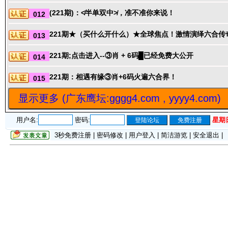
(221期)：≮半单双中≯，准不准你来说！
012
221期★（买什么开什么）★全球焦点！激情演绎六合传
013
221期;点击进入--③肖 + 6码█已经免费大公开
014
221期：相遇有缘③肖+6码火遍六合界！
015
显示更多 (广东鹰坛:gggg4.com , yyyy4.com)
用户名:
密码:
星期
3秒免费注册
|
密码修改
|
用户登入
|
简洁游览
|
安全退出
|