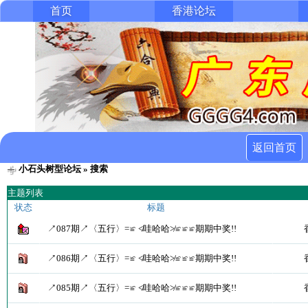
首页
香港论坛
返回首页
小石头树型论坛
» 搜索
主题列表
状态
标题
↗087期↗〈五行〉=≌ ≮哇哈哈≯≌≌≌期期中奖!!
↗086期↗〈五行〉=≌ ≮哇哈哈≯≌≌≌期期中奖!!
↗085期↗〈五行〉=≌ ≮哇哈哈≯≌≌≌期期中奖!!