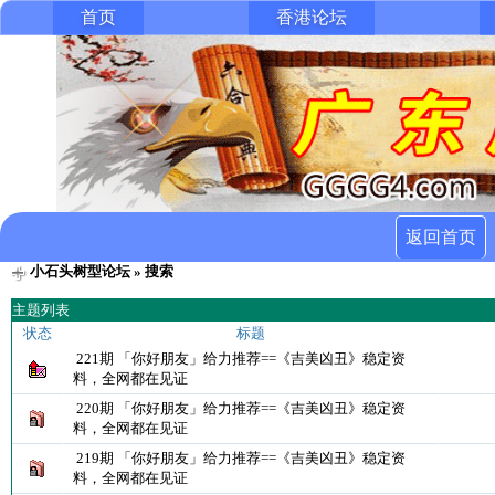
首页
香港论坛
返回首页
小石头树型论坛
» 搜索
主题列表
状态
标题
221期 「你好朋友」给力推荐==《吉美凶丑》稳定资
料，全网都在见证
220期 「你好朋友」给力推荐==《吉美凶丑》稳定资
料，全网都在见证
219期 「你好朋友」给力推荐==《吉美凶丑》稳定资
料，全网都在见证