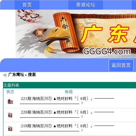
首页
香港论坛
返回首页
广东鹰坛
» 搜索
主题列表
状态
标题
221期 海纳百川① ▲绝对好料『〖6肖〗』━━━━━
━━━━━━━━━━━━━━━『
220期 海纳百川① ▲绝对好料『〖6肖〗』━━━━━
━━━━━━━━━━━━━━━『
219期 海纳百川① ▲绝对好料『〖6肖〗』━━━━━
━━━━━━━━━━━━━━━『