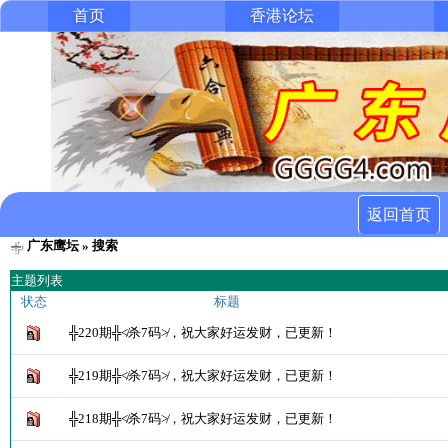
首页
香港论坛
返回首页
广东鹰坛
» 搜索
主题列表
状态
标题
╬220期╬≮杀7码≯，祝大家好运发财，已更新！
╬219期╬≮杀7码≯，祝大家好运发财，已更新！
╬218期╬≮杀7码≯，祝大家好运发财，已更新！