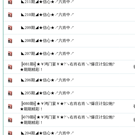
◣211期◢★信心★↗六肖中↗
◣210期◢★信心★↗六肖中↗
◣209期◢★信心★↗六肖中↗
◣208期◢★信心★↗六肖中↗
◣207期◢★信心★↗六肖中↗
╠081期╣★￥鸿门宴￥★?↘右肖右肖↘?爆庄计划2炮?
★期期精彩！
◣206期◢★信心★↗六肖中↗
◣205期◢★信心★↗六肖中↗
╠080期╣★￥鸿门宴￥★?↘右肖右肖↘?爆庄计划2炮?
★期期精彩！
╠079期╣★￥鸿门宴￥★?↘右肖右肖↘?爆庄计划2炮?
★期期精彩！
◣204期◢★信心★↗六肖中↗