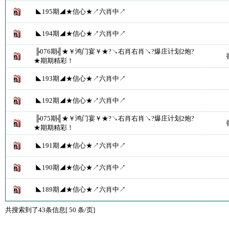
◣195期◢★信心★↗六肖中↗
◣194期◢★信心★↗六肖中↗
╠076期╣★￥鸿门宴￥★?↘右肖右肖↘?爆庄计划2炮?
★期期精彩！
◣193期◢★信心★↗六肖中↗
◣192期◢★信心★↗六肖中↗
╠075期╣★￥鸿门宴￥★?↘右肖右肖↘?爆庄计划2炮?
★期期精彩！
◣191期◢★信心★↗六肖中↗
◣190期◢★信心★↗六肖中↗
◣189期◢★信心★↗六肖中↗
共搜索到了43条信息[ 50 条/页]