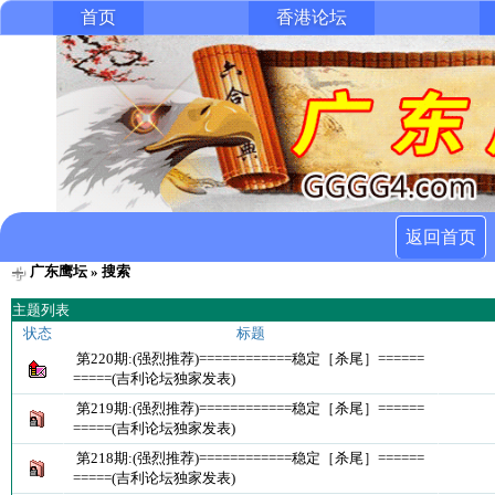
首页
香港论坛
返回首页
广东鹰坛
» 搜索
主题列表
状态
标题
第220期:(强烈推荐)============稳定［杀尾］======
=====(吉利论坛独家发表)
第219期:(强烈推荐)============稳定［杀尾］======
=====(吉利论坛独家发表)
第218期:(强烈推荐)============稳定［杀尾］======
=====(吉利论坛独家发表)