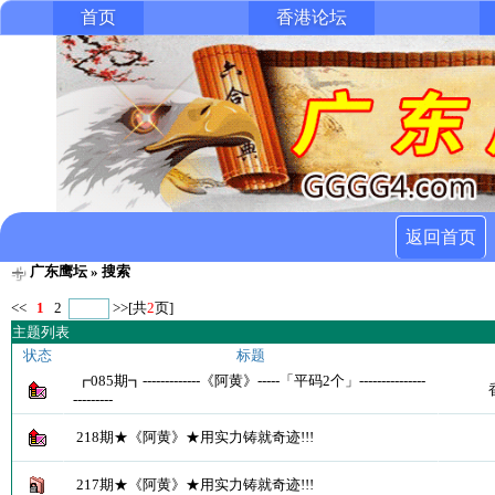
首页
香港论坛
返回首页
广东鹰坛
» 搜索
<<
1
2
>>
[共
2
页]
主题列表
状态
标题
┏085期┓-------------《阿黄》-----「平码2个」---------------
---------
218期★《阿黄》★用实力铸就奇迹!!!
217期★《阿黄》★用实力铸就奇迹!!!