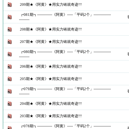
209期★《阿黄》★用实力铸就奇迹!!!
┏081期┓-------------《阿黄》-----「平码2个」---------------
---------
208期★《阿黄》★用实力铸就奇迹!!!
207期★《阿黄》★用实力铸就奇迹!!!
┏080期┓-------------《阿黄》-----「平码2个」---------------
---------
206期★《阿黄》★用实力铸就奇迹!!!
205期★《阿黄》★用实力铸就奇迹!!!
┏079期┓-------------《阿黄》-----「平码2个」---------------
---------
204期★《阿黄》★用实力铸就奇迹!!!
203期★《阿黄》★用实力铸就奇迹!!!
┏078期┓-------------《阿黄》-----「平码2个」---------------