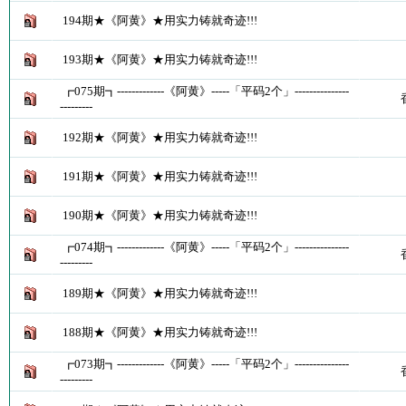
194期★《阿黄》★用实力铸就奇迹!!!
193期★《阿黄》★用实力铸就奇迹!!!
┏075期┓-------------《阿黄》-----「平码2个」---------------
---------
192期★《阿黄》★用实力铸就奇迹!!!
191期★《阿黄》★用实力铸就奇迹!!!
190期★《阿黄》★用实力铸就奇迹!!!
┏074期┓-------------《阿黄》-----「平码2个」---------------
---------
189期★《阿黄》★用实力铸就奇迹!!!
188期★《阿黄》★用实力铸就奇迹!!!
┏073期┓-------------《阿黄》-----「平码2个」---------------
---------