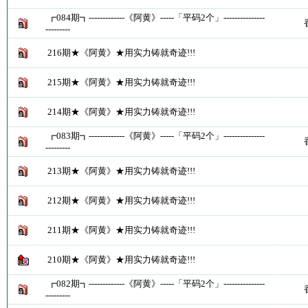
┏084期┓-------------《阿黄》-----「平码2个」---------------
---------
216期★《阿黄》★用实力铸就奇迹!!!
215期★《阿黄》★用实力铸就奇迹!!!
214期★《阿黄》★用实力铸就奇迹!!!
┏083期┓-------------《阿黄》-----「平码2个」---------------
---------
213期★《阿黄》★用实力铸就奇迹!!!
212期★《阿黄》★用实力铸就奇迹!!!
211期★《阿黄》★用实力铸就奇迹!!!
210期★《阿黄》★用实力铸就奇迹!!!
┏082期┓-------------《阿黄》-----「平码2个」---------------
---------