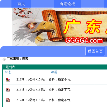
首页
香港论坛
返回首页
广东鹰坛
» 搜索
主题列表
状态
标题
219期：√②肖+15码√，资料，稳定不亏。
218期：√②肖+15码√，资料，稳定不亏。
217期：√②肖+15码√，资料，稳定不亏。