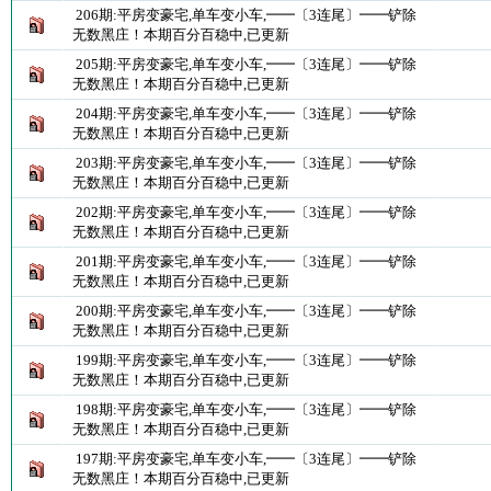
206期:平房变豪宅,单车变小车,━━〔3连尾〕━━铲除
无数黑庄！本期百分百稳中,已更新
205期:平房变豪宅,单车变小车,━━〔3连尾〕━━铲除
无数黑庄！本期百分百稳中,已更新
204期:平房变豪宅,单车变小车,━━〔3连尾〕━━铲除
无数黑庄！本期百分百稳中,已更新
203期:平房变豪宅,单车变小车,━━〔3连尾〕━━铲除
无数黑庄！本期百分百稳中,已更新
202期:平房变豪宅,单车变小车,━━〔3连尾〕━━铲除
无数黑庄！本期百分百稳中,已更新
201期:平房变豪宅,单车变小车,━━〔3连尾〕━━铲除
无数黑庄！本期百分百稳中,已更新
200期:平房变豪宅,单车变小车,━━〔3连尾〕━━铲除
无数黑庄！本期百分百稳中,已更新
199期:平房变豪宅,单车变小车,━━〔3连尾〕━━铲除
无数黑庄！本期百分百稳中,已更新
198期:平房变豪宅,单车变小车,━━〔3连尾〕━━铲除
无数黑庄！本期百分百稳中,已更新
197期:平房变豪宅,单车变小车,━━〔3连尾〕━━铲除
无数黑庄！本期百分百稳中,已更新