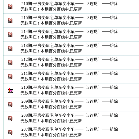
216期:平房变豪宅,单车变小车,━━〔3连尾〕━━铲除
无数黑庄！本期百分百稳中,已更新
215期:平房变豪宅,单车变小车,━━〔3连尾〕━━铲除
无数黑庄！本期百分百稳中,已更新
214期:平房变豪宅,单车变小车,━━〔3连尾〕━━铲除
无数黑庄！本期百分百稳中,已更新
213期:平房变豪宅,单车变小车,━━〔3连尾〕━━铲除
无数黑庄！本期百分百稳中,已更新
212期:平房变豪宅,单车变小车,━━〔3连尾〕━━铲除
无数黑庄！本期百分百稳中,已更新
211期:平房变豪宅,单车变小车,━━〔3连尾〕━━铲除
无数黑庄！本期百分百稳中,已更新
210期:平房变豪宅,单车变小车,━━〔3连尾〕━━铲除
无数黑庄！本期百分百稳中,已更新
209期:平房变豪宅,单车变小车,━━〔3连尾〕━━铲除
无数黑庄！本期百分百稳中,已更新
208期:平房变豪宅,单车变小车,━━〔3连尾〕━━铲除
无数黑庄！本期百分百稳中,已更新
207期:平房变豪宅,单车变小车,━━〔3连尾〕━━铲除
无数黑庄！本期百分百稳中,已更新