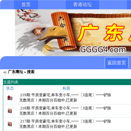
首页
香港论坛
返回首页
广东鹰坛
» 搜索
主题列表
状态
标题
219期:平房变豪宅,单车变小车,━━〔3连尾〕━━铲除
无数黑庄！本期百分百稳中,已更新
218期:平房变豪宅,单车变小车,━━〔3连尾〕━━铲除
无数黑庄！本期百分百稳中,已更新
217期:平房变豪宅,单车变小车,━━〔3连尾〕━━铲除
无数黑庄！本期百分百稳中,已更新