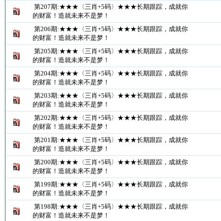
第207期:★★★〈三肖+5码〉★★★长期跟踪，成就你
的财富！造就未来不是梦！
第206期:★★★〈三肖+5码〉★★★长期跟踪，成就你
的财富！造就未来不是梦！
第205期:★★★〈三肖+5码〉★★★长期跟踪，成就你
的财富！造就未来不是梦！
第204期:★★★〈三肖+5码〉★★★长期跟踪，成就你
的财富！造就未来不是梦！
第203期:★★★〈三肖+5码〉★★★长期跟踪，成就你
的财富！造就未来不是梦！
第202期:★★★〈三肖+5码〉★★★长期跟踪，成就你
的财富！造就未来不是梦！
第201期:★★★〈三肖+5码〉★★★长期跟踪，成就你
的财富！造就未来不是梦！
第200期:★★★〈三肖+5码〉★★★长期跟踪，成就你
的财富！造就未来不是梦！
第199期:★★★〈三肖+5码〉★★★长期跟踪，成就你
的财富！造就未来不是梦！
第198期:★★★〈三肖+5码〉★★★长期跟踪，成就你
的财富！造就未来不是梦！