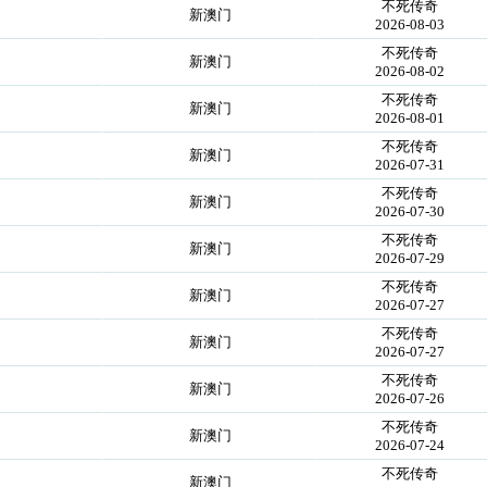
不死传奇
新澳门
2026-08-03
不死传奇
新澳门
2026-08-02
不死传奇
新澳门
2026-08-01
不死传奇
新澳门
2026-07-31
不死传奇
新澳门
2026-07-30
不死传奇
新澳门
2026-07-29
不死传奇
新澳门
2026-07-27
不死传奇
新澳门
2026-07-27
不死传奇
新澳门
2026-07-26
不死传奇
新澳门
2026-07-24
不死传奇
新澳门