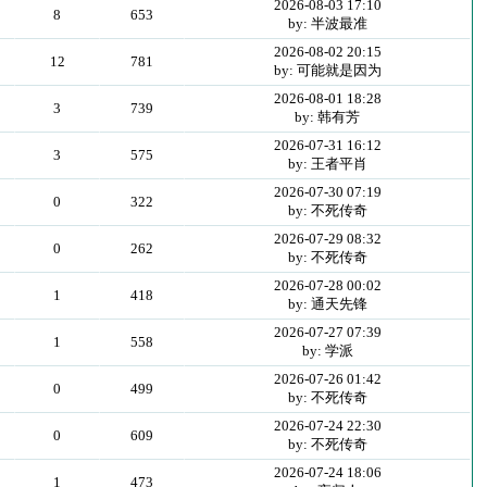
2026-08-03 17:10
8
653
by: 半波最准
2026-08-02 20:15
12
781
by: 可能就是因为
2026-08-01 18:28
3
739
by: 韩有芳
2026-07-31 16:12
3
575
by: 王者平肖
2026-07-30 07:19
0
322
by: 不死传奇
2026-07-29 08:32
0
262
by: 不死传奇
2026-07-28 00:02
1
418
by: 通天先锋
2026-07-27 07:39
1
558
by: 学派
2026-07-26 01:42
0
499
by: 不死传奇
2026-07-24 22:30
0
609
by: 不死传奇
2026-07-24 18:06
1
473