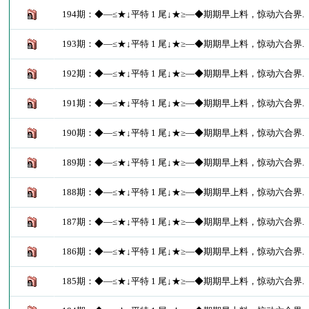
194期：◆—≤★↓平特 1 尾↓★≥—◆期期早上料，惊动六合界.
193期：◆—≤★↓平特 1 尾↓★≥—◆期期早上料，惊动六合界.
192期：◆—≤★↓平特 1 尾↓★≥—◆期期早上料，惊动六合界.
191期：◆—≤★↓平特 1 尾↓★≥—◆期期早上料，惊动六合界.
190期：◆—≤★↓平特 1 尾↓★≥—◆期期早上料，惊动六合界.
189期：◆—≤★↓平特 1 尾↓★≥—◆期期早上料，惊动六合界.
188期：◆—≤★↓平特 1 尾↓★≥—◆期期早上料，惊动六合界.
187期：◆—≤★↓平特 1 尾↓★≥—◆期期早上料，惊动六合界.
186期：◆—≤★↓平特 1 尾↓★≥—◆期期早上料，惊动六合界.
185期：◆—≤★↓平特 1 尾↓★≥—◆期期早上料，惊动六合界.