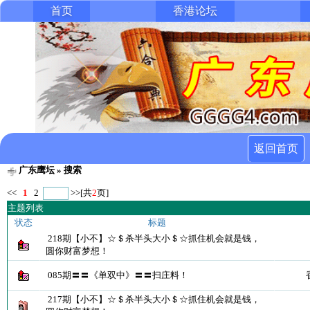
首页
香港论坛
返回首页
广东鹰坛
» 搜索
<<
1
2
>>
[共
2
页]
主题列表
状态
标题
218期【小不】☆＄杀半头大小＄☆抓住机会就是钱，
圆你财富梦想！
085期〓〓《单双中》〓〓扫庄料！
217期【小不】☆＄杀半头大小＄☆抓住机会就是钱，