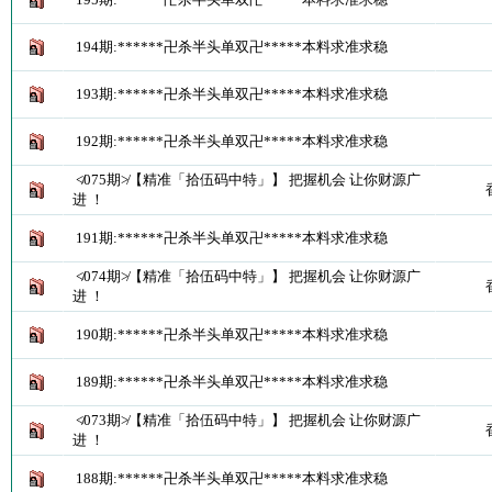
194期:******卍杀半头单双卍*****本料求准求稳
193期:******卍杀半头单双卍*****本料求准求稳
192期:******卍杀半头单双卍*****本料求准求稳
≮075期≯【精准「拾伍码中特」】 把握机会 让你财源广
进 ！
191期:******卍杀半头单双卍*****本料求准求稳
≮074期≯【精准「拾伍码中特」】 把握机会 让你财源广
进 ！
190期:******卍杀半头单双卍*****本料求准求稳
189期:******卍杀半头单双卍*****本料求准求稳
≮073期≯【精准「拾伍码中特」】 把握机会 让你财源广
进 ！
188期:******卍杀半头单双卍*****本料求准求稳