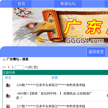
首页
香港论坛
返回首页
广东鹰坛
» 搜索
<<
1
2
>>
[共
2
页]
主题列表
状态
标题
218期:******卍杀半头单双卍*****本料求准求稳
≮085期≯【精准「拾伍码中特」】 把握机会 让你财源广
进 ！
217期:******卍杀半头单双卍*****本料求准求稳