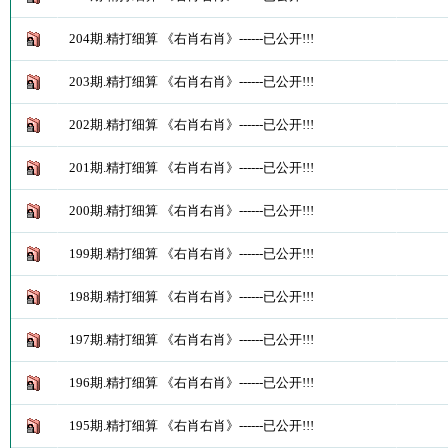
204期.精打细算 《右肖右肖》------已公开!!!
203期.精打细算 《右肖右肖》------已公开!!!
202期.精打细算 《右肖右肖》------已公开!!!
201期.精打细算 《右肖右肖》------已公开!!!
200期.精打细算 《右肖右肖》------已公开!!!
199期.精打细算 《右肖右肖》------已公开!!!
198期.精打细算 《右肖右肖》------已公开!!!
197期.精打细算 《右肖右肖》------已公开!!!
196期.精打细算 《右肖右肖》------已公开!!!
195期.精打细算 《右肖右肖》------已公开!!!