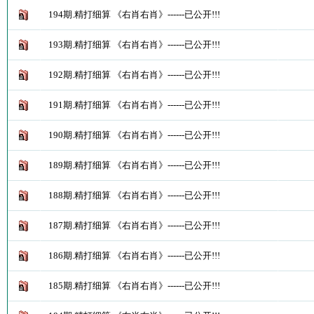
194期.精打细算 《右肖右肖》------已公开!!!
193期.精打细算 《右肖右肖》------已公开!!!
192期.精打细算 《右肖右肖》------已公开!!!
191期.精打细算 《右肖右肖》------已公开!!!
190期.精打细算 《右肖右肖》------已公开!!!
189期.精打细算 《右肖右肖》------已公开!!!
188期.精打细算 《右肖右肖》------已公开!!!
187期.精打细算 《右肖右肖》------已公开!!!
186期.精打细算 《右肖右肖》------已公开!!!
185期.精打细算 《右肖右肖》------已公开!!!