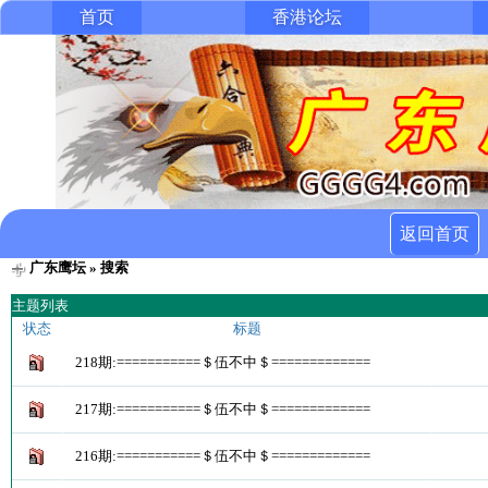
首页
香港论坛
返回首页
广东鹰坛
» 搜索
主题列表
状态
标题
218期:===========＄伍不中＄=============
217期:===========＄伍不中＄=============
216期:===========＄伍不中＄=============