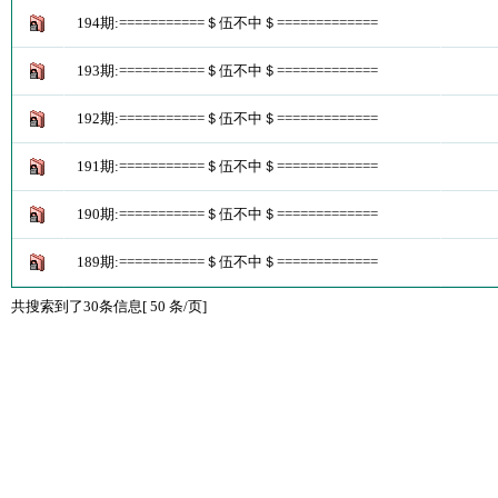
194期:===========＄伍不中＄=============
193期:===========＄伍不中＄=============
192期:===========＄伍不中＄=============
191期:===========＄伍不中＄=============
190期:===========＄伍不中＄=============
189期:===========＄伍不中＄=============
共搜索到了30条信息[ 50 条/页]