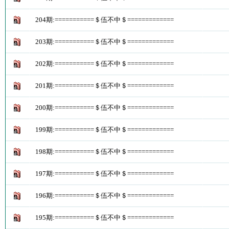
204期:===========＄伍不中＄=============
203期:===========＄伍不中＄=============
202期:===========＄伍不中＄=============
201期:===========＄伍不中＄=============
200期:===========＄伍不中＄=============
199期:===========＄伍不中＄=============
198期:===========＄伍不中＄=============
197期:===========＄伍不中＄=============
196期:===========＄伍不中＄=============
195期:===========＄伍不中＄=============