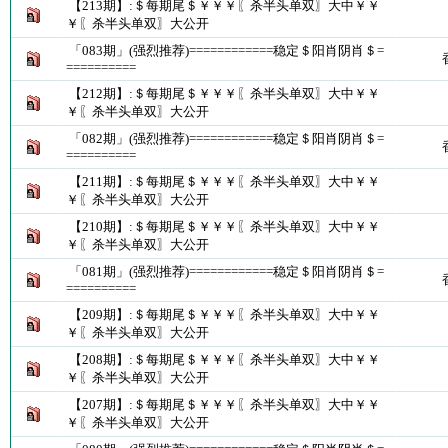
【213期】:＄每期尾＄￥￥￥〖杀半头单双〗大中￥￥
￥〖杀半头单双〗大公开
「083期」(强烈推荐)============稳定＄阳肖阴肖＄=
==========
【212期】:＄每期尾＄￥￥￥〖杀半头单双〗大中￥￥
￥〖杀半头单双〗大公开
「082期」(强烈推荐)============稳定＄阳肖阴肖＄=
==========
【211期】:＄每期尾＄￥￥￥〖杀半头单双〗大中￥￥
￥〖杀半头单双〗大公开
【210期】:＄每期尾＄￥￥￥〖杀半头单双〗大中￥￥
￥〖杀半头单双〗大公开
「081期」(强烈推荐)============稳定＄阳肖阴肖＄=
==========
【209期】:＄每期尾＄￥￥￥〖杀半头单双〗大中￥￥
￥〖杀半头单双〗大公开
【208期】:＄每期尾＄￥￥￥〖杀半头单双〗大中￥￥
￥〖杀半头单双〗大公开
【207期】:＄每期尾＄￥￥￥〖杀半头单双〗大中￥￥
￥〖杀半头单双〗大公开