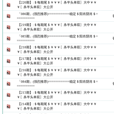
【220期】:＄每期尾＄￥￥￥〖杀半头单双〗大中￥￥
￥〖杀半头单双〗大公开
「086期」(强烈推荐)============稳定＄阳肖阴肖＄=
==========
【219期】:＄每期尾＄￥￥￥〖杀半头单双〗大中￥￥
￥〖杀半头单双〗大公开
「085期」(强烈推荐)============稳定＄阳肖阴肖＄=
==========
【218期】:＄每期尾＄￥￥￥〖杀半头单双〗大中￥￥
￥〖杀半头单双〗大公开
【217期】:＄每期尾＄￥￥￥〖杀半头单双〗大中￥￥
￥〖杀半头单双〗大公开
【216期】:＄每期尾＄￥￥￥〖杀半头单双〗大中￥￥
￥〖杀半头单双〗大公开
「084期」(强烈推荐)============稳定＄阳肖阴肖＄=
==========
【215期】:＄每期尾＄￥￥￥〖杀半头单双〗大中￥￥
￥〖杀半头单双〗大公开
【214期】:＄每期尾＄￥￥￥〖杀半头单双〗大中￥￥
￥〖杀半头单双〗大公开