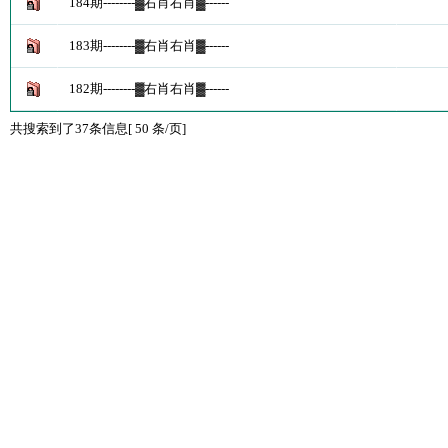
184期--------▓右肖右肖▓------
183期--------▓右肖右肖▓------
182期--------▓右肖右肖▓------
共搜索到了37条信息[ 50 条/页]