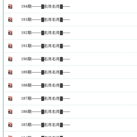
194期--------▓右肖右肖▓------
193期--------▓右肖右肖▓------
192期--------▓右肖右肖▓------
191期--------▓右肖右肖▓------
190期--------▓右肖右肖▓------
189期--------▓右肖右肖▓------
188期--------▓右肖右肖▓------
187期--------▓右肖右肖▓------
186期--------▓右肖右肖▓------
185期--------▓右肖右肖▓------