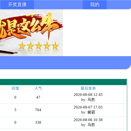
开奖直播
我的
回复
人气
最后发表
2026-08-08 12:45
0
47
by: 马胜
2026-08-07 17:05
5
764
by: 赌霸
2026-08-06 10:38
0
338
by: 马胜