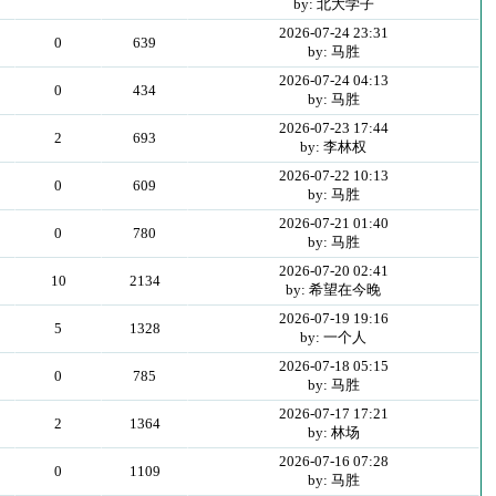
by: 北大学子
2026-07-24 23:31
0
639
by: 马胜
2026-07-24 04:13
0
434
by: 马胜
2026-07-23 17:44
2
693
by: 李林权
2026-07-22 10:13
0
609
by: 马胜
2026-07-21 01:40
0
780
by: 马胜
2026-07-20 02:41
10
2134
by: 希望在今晚
2026-07-19 19:16
5
1328
by: 一个人
2026-07-18 05:15
0
785
by: 马胜
2026-07-17 17:21
2
1364
by: 林场
2026-07-16 07:28
0
1109
by: 马胜