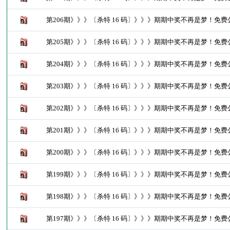
第206期》》》〔杀特 16 码〕》》》期期中奖不再是梦！免费
第205期》》》〔杀特 16 码〕》》》期期中奖不再是梦！免费
第204期》》》〔杀特 16 码〕》》》期期中奖不再是梦！免费
第203期》》》〔杀特 16 码〕》》》期期中奖不再是梦！免费
第202期》》》〔杀特 16 码〕》》》期期中奖不再是梦！免费
第201期》》》〔杀特 16 码〕》》》期期中奖不再是梦！免费
第200期》》》〔杀特 16 码〕》》》期期中奖不再是梦！免费
第199期》》》〔杀特 16 码〕》》》期期中奖不再是梦！免费
第198期》》》〔杀特 16 码〕》》》期期中奖不再是梦！免费
第197期》》》〔杀特 16 码〕》》》期期中奖不再是梦！免费