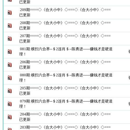
已更新
209期====◇《合大小中》◇===◇《合大小中》◇===
已更新
208期====◇《合大小中》◇===◇《合大小中》◇===
已更新
207期====◇《合大小中》◇===◇《合大小中》◇===
已更新
081期:横扫六合界--＄2连肖＄--陈勇进------赚钱才是硬道
理！
206期====◇《合大小中》◇===◇《合大小中》◇===
已更新
080期:横扫六合界--＄2连肖＄--陈勇进------赚钱才是硬道
理！
205期====◇《合大小中》◇===◇《合大小中》◇===
已更新
079期:横扫六合界--＄2连肖＄--陈勇进------赚钱才是硬道
理！
204期====◇《合大小中》◇===◇《合大小中》◇===
已更新
203期====◇《合大小中》◇===◇《合大小中》◇===