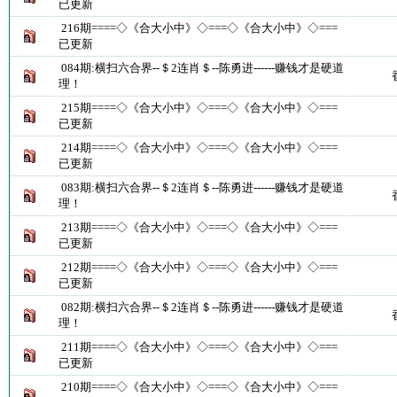
已更新
216期====◇《合大小中》◇===◇《合大小中》◇===
已更新
084期:横扫六合界--＄2连肖＄--陈勇进------赚钱才是硬道
理！
215期====◇《合大小中》◇===◇《合大小中》◇===
已更新
214期====◇《合大小中》◇===◇《合大小中》◇===
已更新
083期:横扫六合界--＄2连肖＄--陈勇进------赚钱才是硬道
理！
213期====◇《合大小中》◇===◇《合大小中》◇===
已更新
212期====◇《合大小中》◇===◇《合大小中》◇===
已更新
082期:横扫六合界--＄2连肖＄--陈勇进------赚钱才是硬道
理！
211期====◇《合大小中》◇===◇《合大小中》◇===
已更新
210期====◇《合大小中》◇===◇《合大小中》◇===