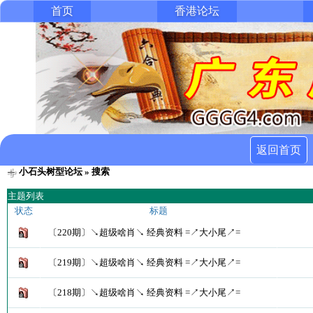
首页
香港论坛
返回首页
小石头树型论坛
» 搜索
主题列表
状态
标题
〔220期〕↘超级啥肖↘ 经典资料 =↗大小尾↗=
〔219期〕↘超级啥肖↘ 经典资料 =↗大小尾↗=
〔218期〕↘超级啥肖↘ 经典资料 =↗大小尾↗=