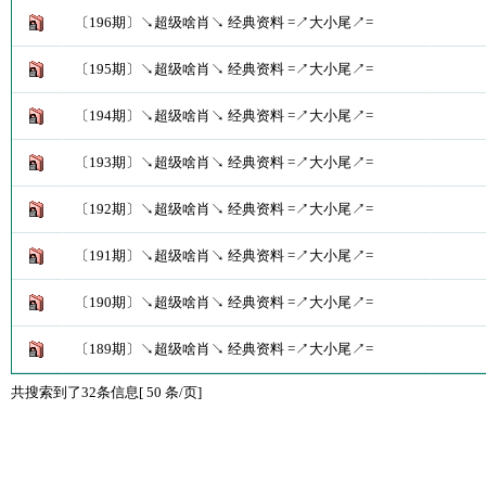
〔196期〕↘超级啥肖↘ 经典资料 =↗大小尾↗=
〔195期〕↘超级啥肖↘ 经典资料 =↗大小尾↗=
〔194期〕↘超级啥肖↘ 经典资料 =↗大小尾↗=
〔193期〕↘超级啥肖↘ 经典资料 =↗大小尾↗=
〔192期〕↘超级啥肖↘ 经典资料 =↗大小尾↗=
〔191期〕↘超级啥肖↘ 经典资料 =↗大小尾↗=
〔190期〕↘超级啥肖↘ 经典资料 =↗大小尾↗=
〔189期〕↘超级啥肖↘ 经典资料 =↗大小尾↗=
共搜索到了32条信息[ 50 条/页]