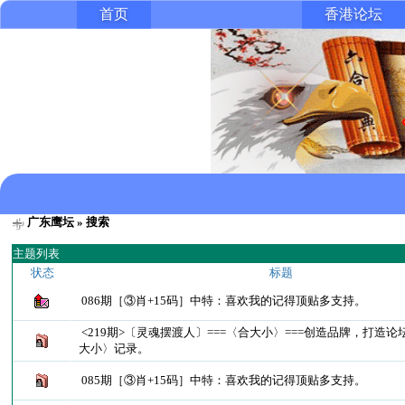
首页
香港论坛
广东鹰坛
» 搜索
主题列表
状态
标题
086期［③肖+15码］中特：喜欢我的记得顶贴多支持。
<219期>〔灵魂摆渡人〕===〈合大小〉===创造品牌，打造
大小〉记录。
085期［③肖+15码］中特：喜欢我的记得顶贴多支持。