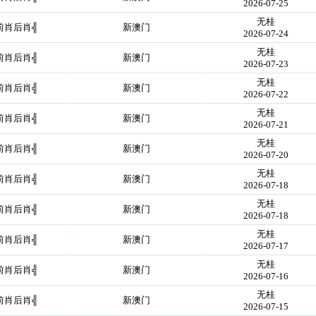
2026-07-25
无桂
前肖后肖╣
新澳门
2026-07-24
无桂
前肖后肖╣
新澳门
2026-07-23
无桂
前肖后肖╣
新澳门
2026-07-22
无桂
前肖后肖╣
新澳门
2026-07-21
无桂
前肖后肖╣
新澳门
2026-07-20
无桂
前肖后肖╣
新澳门
2026-07-18
无桂
前肖后肖╣
新澳门
2026-07-18
无桂
前肖后肖╣
新澳门
2026-07-17
无桂
前肖后肖╣
新澳门
2026-07-16
无桂
前肖后肖╣
新澳门
2026-07-15