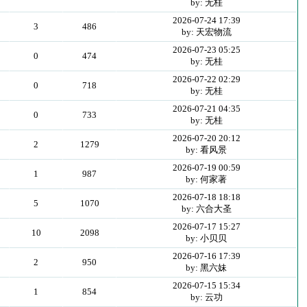
by: 无桂
2026-07-24 17:39
3
486
by: 天宏物流
2026-07-23 05:25
0
474
by: 无桂
2026-07-22 02:29
0
718
by: 无桂
2026-07-21 04:35
0
733
by: 无桂
2026-07-20 20:12
2
1279
by: 看风景
2026-07-19 00:59
1
987
by: 何家著
2026-07-18 18:18
5
1070
by: 六合大圣
2026-07-17 15:27
10
2098
by: 小贝贝
2026-07-16 17:39
2
950
by: 黑六妹
2026-07-15 15:34
1
854
by: 云功