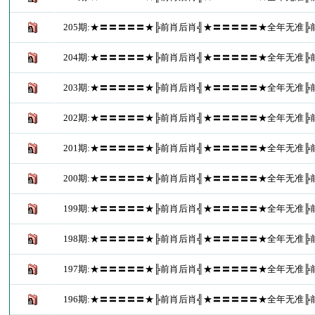
205期:★〓〓〓〓〓★╠前肖后肖╣★〓〓〓〓〓★全年无准╠
204期:★〓〓〓〓〓★╠前肖后肖╣★〓〓〓〓〓★全年无准╠
203期:★〓〓〓〓〓★╠前肖后肖╣★〓〓〓〓〓★全年无准╠
202期:★〓〓〓〓〓★╠前肖后肖╣★〓〓〓〓〓★全年无准╠
201期:★〓〓〓〓〓★╠前肖后肖╣★〓〓〓〓〓★全年无准╠
200期:★〓〓〓〓〓★╠前肖后肖╣★〓〓〓〓〓★全年无准╠
199期:★〓〓〓〓〓★╠前肖后肖╣★〓〓〓〓〓★全年无准╠
198期:★〓〓〓〓〓★╠前肖后肖╣★〓〓〓〓〓★全年无准╠
197期:★〓〓〓〓〓★╠前肖后肖╣★〓〓〓〓〓★全年无准╠
196期:★〓〓〓〓〓★╠前肖后肖╣★〓〓〓〓〓★全年无准╠