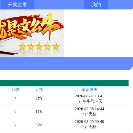
开奖直播
我的
回复
人气
最后发表
2026-08-07 13:41
3
470
by: 牛牛气冲天
2026-08-06 14:44
0
118
by: 无桂
2026-08-05 00:40
0
465
by: 无桂