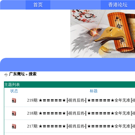
首页
香港论坛
广东鹰坛
» 搜索
主题列表
状态
标题
219期:★〓〓〓〓〓★╠前肖后肖╣★〓〓〓〓〓★全年无准╠
218期:★〓〓〓〓〓★╠前肖后肖╣★〓〓〓〓〓★全年无准╠
217期:★〓〓〓〓〓★╠前肖后肖╣★〓〓〓〓〓★全年无准╠