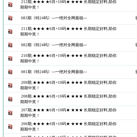
212期;★★★ ★6肖+10码★ ★★★ 长期稳定好料,助你
期期中奖！
083期《特24码》---━绝对全网最稳---
211期;★★★ ★6肖+10码★ ★★★ 长期稳定好料,助你
期期中奖！
082期《特24码》---━绝对全网最稳---
210期;★★★ ★6肖+10码★ ★★★ 长期稳定好料,助你
期期中奖！
081期《特24码》---━绝对全网最稳---
209期;★★★ ★6肖+10码★ ★★★ 长期稳定好料,助你
期期中奖！
208期;★★★ ★6肖+10码★ ★★★ 长期稳定好料,助你
期期中奖！
207期;★★★ ★6肖+10码★ ★★★ 长期稳定好料,助你
期期中奖！
206期;★★★ ★6肖+10码★ ★★★ 长期稳定好料,助你
期期中奖！