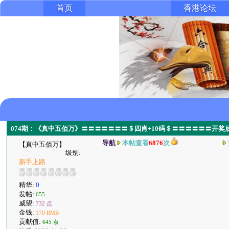
首页
香港论坛
074期：《真中五佰万》〓〓〓〓〓〓〓＄四肖+10码＄〓〓〓〓〓〓开奖后
导航
本帖查看
6876
次
【真中五佰万】
级别:
新手上路
精华:
0
发帖:
655
威望:
732 点
金钱:
170 RMB
贡献值:
645 点