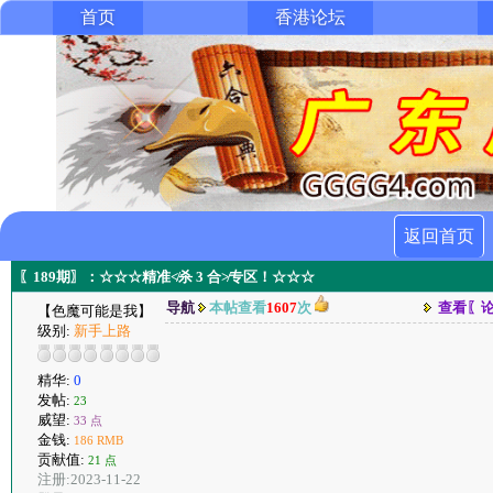
首页
香港论坛
返回首页
〖189期〗：☆☆☆精准≮杀 3 合≯专区！☆☆☆
导航
本帖查看
1607
次
查看〖
【色魔可能是我】
级别:
新手上路
精华:
0
发帖:
23
威望:
33 点
金钱:
186 RMB
贡献值:
21 点
注册:2023-11-22