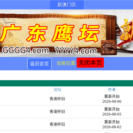
新澳门区
关闭本页
当前位置:
返回首页
论坛
作者
重新开始
香港怀旧
2026-08-06
重新开始
香港怀旧
2026-08-05
重新开始
香港怀旧
2026-08-02