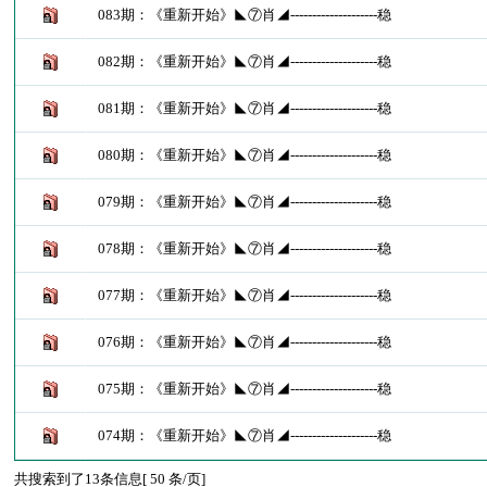
083期：《重新开始》◣⑦肖◢--------------------稳
082期：《重新开始》◣⑦肖◢--------------------稳
081期：《重新开始》◣⑦肖◢--------------------稳
080期：《重新开始》◣⑦肖◢--------------------稳
079期：《重新开始》◣⑦肖◢--------------------稳
078期：《重新开始》◣⑦肖◢--------------------稳
077期：《重新开始》◣⑦肖◢--------------------稳
076期：《重新开始》◣⑦肖◢--------------------稳
075期：《重新开始》◣⑦肖◢--------------------稳
074期：《重新开始》◣⑦肖◢--------------------稳
共搜索到了13条信息[ 50 条/页]