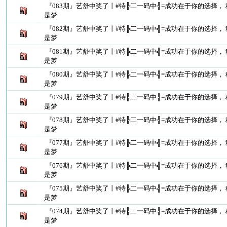
『083期』艺舒中奖了丨#特╠二一码中╣=成功在于你的选择，
是梦
『082期』艺舒中奖了丨#特╠二一码中╣=成功在于你的选择，
是梦
『081期』艺舒中奖了丨#特╠二一码中╣=成功在于你的选择，
是梦
『080期』艺舒中奖了丨#特╠二一码中╣=成功在于你的选择，
是梦
『079期』艺舒中奖了丨#特╠二一码中╣=成功在于你的选择，
是梦
『078期』艺舒中奖了丨#特╠二一码中╣=成功在于你的选择，
是梦
『077期』艺舒中奖了丨#特╠二一码中╣=成功在于你的选择，
是梦
『076期』艺舒中奖了丨#特╠二一码中╣=成功在于你的选择，
是梦
『075期』艺舒中奖了丨#特╠二一码中╣=成功在于你的选择，
是梦
『074期』艺舒中奖了丨#特╠二一码中╣=成功在于你的选择，
是梦