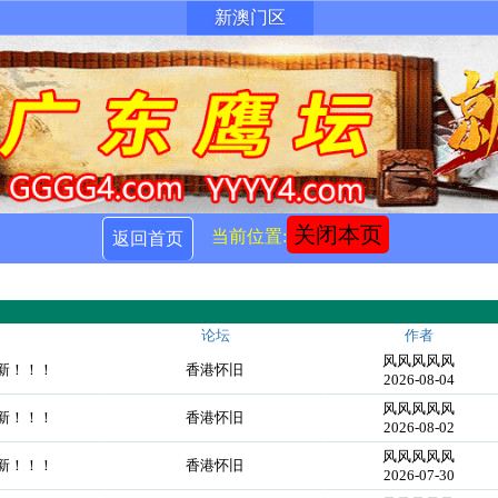
新澳门区
关闭本页
当前位置:
返回首页
论坛
作者
风风风风风
经更新！！！
香港怀旧
2026-08-04
风风风风风
经更新！！！
香港怀旧
2026-08-02
风风风风风
经更新！！！
香港怀旧
2026-07-30