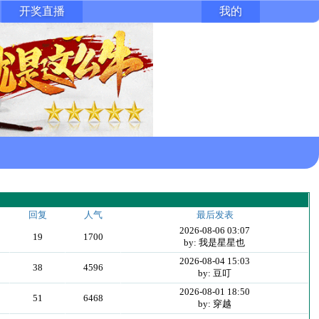
开奖直播
我的
回复
人气
最后发表
2026-08-06 03:07
19
1700
by: 我是星星也
2026-08-04 15:03
38
4596
by: 豆叮
2026-08-01 18:50
51
6468
by: 穿越