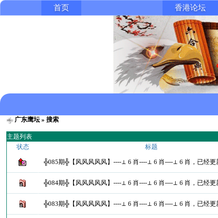
首页
香港论坛
广东鹰坛
» 搜索
主题列表
状态
标题
╬085期╬【风风风风风】----⊥ 6 肖----⊥ 6 肖----⊥ 6 肖，已
╬084期╬【风风风风风】----⊥ 6 肖----⊥ 6 肖----⊥ 6 肖，已
╬083期╬【风风风风风】----⊥ 6 肖----⊥ 6 肖----⊥ 6 肖，已