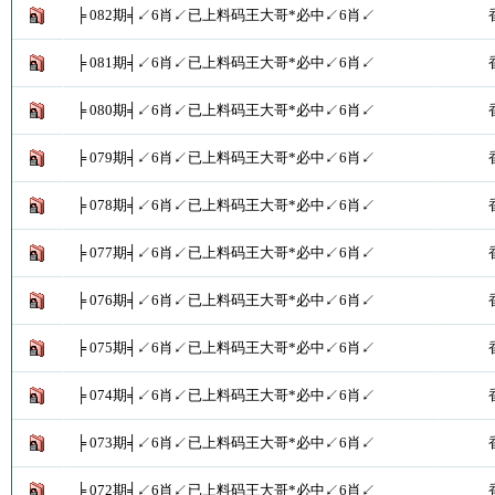
╞ 082期╡↙6肖↙已上料码王大哥*必中↙6肖↙
╞ 081期╡↙6肖↙已上料码王大哥*必中↙6肖↙
╞ 080期╡↙6肖↙已上料码王大哥*必中↙6肖↙
╞ 079期╡↙6肖↙已上料码王大哥*必中↙6肖↙
╞ 078期╡↙6肖↙已上料码王大哥*必中↙6肖↙
╞ 077期╡↙6肖↙已上料码王大哥*必中↙6肖↙
╞ 076期╡↙6肖↙已上料码王大哥*必中↙6肖↙
╞ 075期╡↙6肖↙已上料码王大哥*必中↙6肖↙
╞ 074期╡↙6肖↙已上料码王大哥*必中↙6肖↙
╞ 073期╡↙6肖↙已上料码王大哥*必中↙6肖↙
╞ 072期╡↙6肖↙已上料码王大哥*必中↙6肖↙