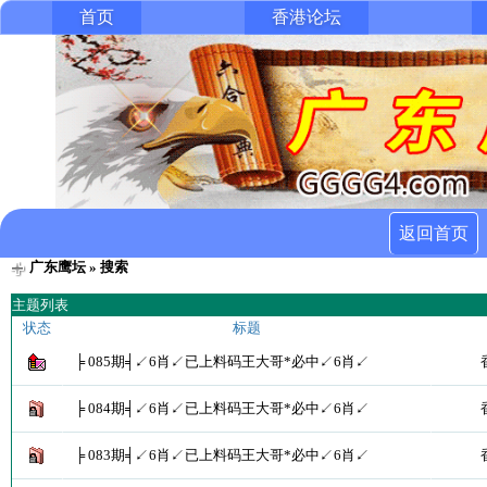
首页
香港论坛
返回首页
广东鹰坛
» 搜索
主题列表
状态
标题
╞ 085期╡↙6肖↙已上料码王大哥*必中↙6肖↙
╞ 084期╡↙6肖↙已上料码王大哥*必中↙6肖↙
╞ 083期╡↙6肖↙已上料码王大哥*必中↙6肖↙