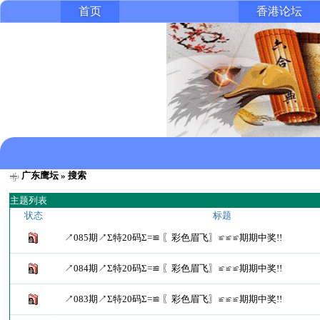
首页
香港论坛
广东鹰坛
» 搜索
主题列表
状态
标题
↗085期↗Σ特20码Σ=≌ 〖彩色眉飞〗≌≌≌期期中奖!!
↗084期↗Σ特20码Σ=≌ 〖彩色眉飞〗≌≌≌期期中奖!!
↗083期↗Σ特20码Σ=≌ 〖彩色眉飞〗≌≌≌期期中奖!!