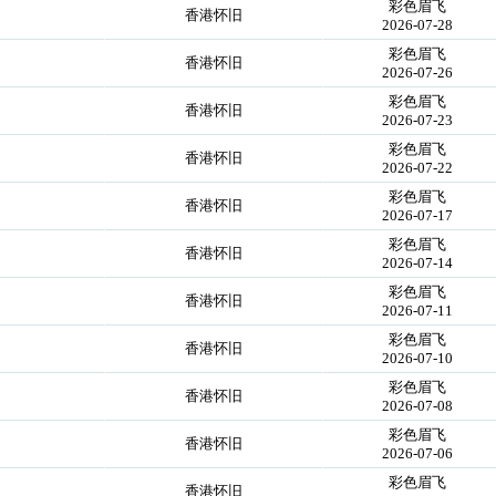
彩色眉飞
香港怀旧
2026-07-28
彩色眉飞
香港怀旧
2026-07-26
彩色眉飞
香港怀旧
2026-07-23
彩色眉飞
香港怀旧
2026-07-22
彩色眉飞
香港怀旧
2026-07-17
彩色眉飞
香港怀旧
2026-07-14
彩色眉飞
香港怀旧
2026-07-11
彩色眉飞
香港怀旧
2026-07-10
彩色眉飞
香港怀旧
2026-07-08
彩色眉飞
香港怀旧
2026-07-06
彩色眉飞
香港怀旧