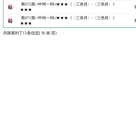
第072期 ≮中特一码≯★★★《〈三色肖〉-〈三色肖〉》
★★★
第071期 ≮中特一码≯★★★《〈三色肖〉-〈三色肖〉》
★★★
共搜索到了15条信息[ 50 条/页]