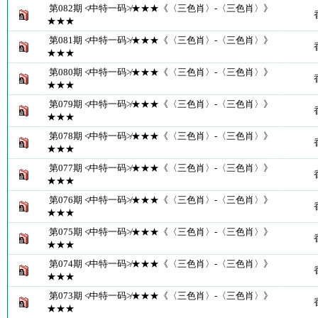
第082期 ≮中特一码≯★★★《〈三色肖〉-〈三色肖〉》
★★★
第081期 ≮中特一码≯★★★《〈三色肖〉-〈三色肖〉》
★★★
第080期 ≮中特一码≯★★★《〈三色肖〉-〈三色肖〉》
★★★
第079期 ≮中特一码≯★★★《〈三色肖〉-〈三色肖〉》
★★★
第078期 ≮中特一码≯★★★《〈三色肖〉-〈三色肖〉》
★★★
第077期 ≮中特一码≯★★★《〈三色肖〉-〈三色肖〉》
★★★
第076期 ≮中特一码≯★★★《〈三色肖〉-〈三色肖〉》
★★★
第075期 ≮中特一码≯★★★《〈三色肖〉-〈三色肖〉》
★★★
第074期 ≮中特一码≯★★★《〈三色肖〉-〈三色肖〉》
★★★
第073期 ≮中特一码≯★★★《〈三色肖〉-〈三色肖〉》
★★★