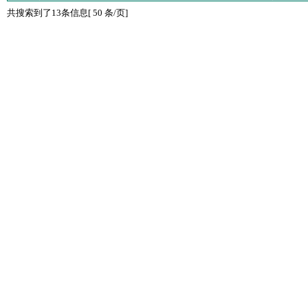
共搜索到了13条信息[ 50 条/页]