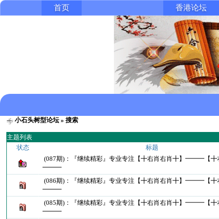
首页
香港论坛
小石头树型论坛
» 搜索
主题列表
状态
标题
(087期)：『继续精彩』专业专注【╋右肖右肖╋】━━━【
━━━
(086期)：『继续精彩』专业专注【╋右肖右肖╋】━━━【
━━━
(085期)：『继续精彩』专业专注【╋右肖右肖╋】━━━【
━━━