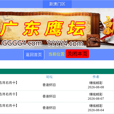
新澳门区
关闭本页
当前位置:
返回首页
论坛
作者
╋右肖右肖╋】
继续精彩
香港怀旧
2026-08-08
╋右肖右肖╋】
继续精彩
香港怀旧
2026-08-07
╋右肖右肖╋】
继续精彩
香港怀旧
2026-08-04