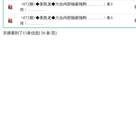
↑072期↑◆美凯龙◆六合内部独家报料…………﹛杀3
肖﹜…………
↑071期↑◆美凯龙◆六合内部独家报料…………﹛杀3
肖﹜…………
共搜索到了15条信息[ 50 条/页]