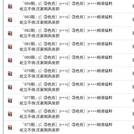
「084期」(〖③色肖〗)+++(〖③色肖〗)++++精准猛料
屹立不倒.庄家闻风丧胆
「083期」(〖③色肖〗)+++(〖③色肖〗)++++精准猛料
屹立不倒.庄家闻风丧胆
「082期」(〖③色肖〗)+++(〖③色肖〗)++++精准猛料
屹立不倒.庄家闻风丧胆
「081期」(〖③色肖〗)+++(〖③色肖〗)++++精准猛料
屹立不倒.庄家闻风丧胆
「080期」(〖③色肖〗)+++(〖③色肖〗)++++精准猛料
屹立不倒.庄家闻风丧胆
「079期」(〖③色肖〗)+++(〖③色肖〗)++++精准猛料
屹立不倒.庄家闻风丧胆
「078期」(〖③色肖〗)+++(〖③色肖〗)++++精准猛料
屹立不倒.庄家闻风丧胆
「077期」(〖③色肖〗)+++(〖③色肖〗)++++精准猛料
屹立不倒.庄家闻风丧胆
「076期」(〖③色肖〗)+++(〖③色肖〗)++++精准猛料
屹立不倒.庄家闻风丧胆
「075期」(〖③色肖〗)+++(〖③色肖〗)++++精准猛料
屹立不倒.庄家闻风丧胆