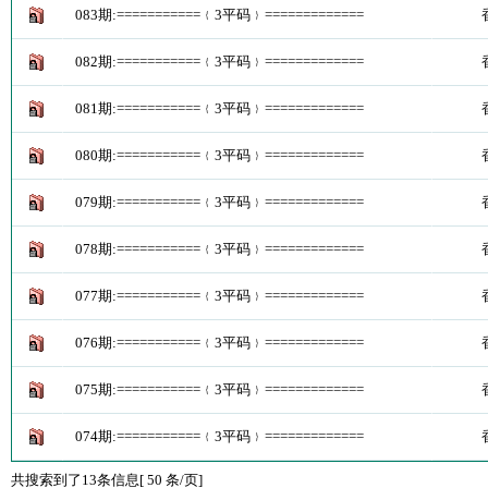
083期:===========﹛3平码﹜=============
082期:===========﹛3平码﹜=============
081期:===========﹛3平码﹜=============
080期:===========﹛3平码﹜=============
079期:===========﹛3平码﹜=============
078期:===========﹛3平码﹜=============
077期:===========﹛3平码﹜=============
076期:===========﹛3平码﹜=============
075期:===========﹛3平码﹜=============
074期:===========﹛3平码﹜=============
共搜索到了13条信息[ 50 条/页]