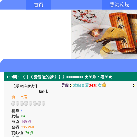
首页
香港论坛
189期：《【《 爱冒险的梦 》】》======== ★￥杀 2 段￥★
导航
本帖查看
2429
次
【爱冒险的梦】
级别:
新手上路
精华:
0
发帖:
86
威望:
169 点
金钱:
335 RMB
贡献值:
70 点