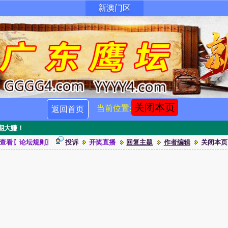
新澳门区
关闭本页
当前位置:
返回首页
期期大赚！
查看〖论坛规则〗
投诉
开奖直播
回复主题
作者编辑
关闭本页