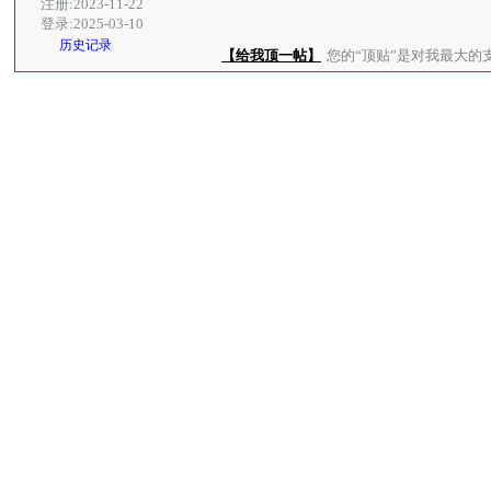
注册:2023-11-22
登录:2025-03-10
历史记录
【给我顶一帖】
您的“顶贴”是对我最大的支持