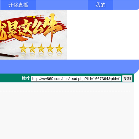
开奖直播
我的
推荐