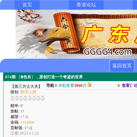
首页
香港论坛
返回首页
074期 〔Ⅲ色肖〕，原创打造一个奇迹的世界
导航
本帖查看
3840
次
查看〖
【第三方士大夫】
级别:
新手上路
精华:
0
发帖:
17
威望:
17 点
金钱:
104 RMB
贡献值:
17 点
注册:2023-11-22