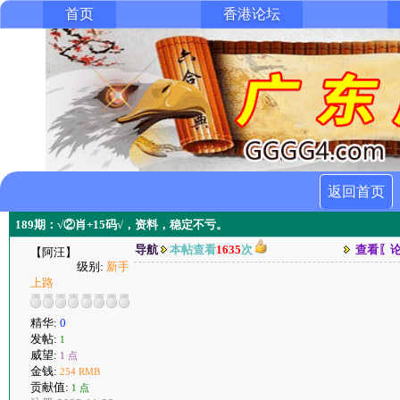
首页
香港论坛
返回首页
189期：√②肖+15码√，资料，稳定不亏。
导航
本帖查看
1635
次
查看〖
【阿汪】
级别:
新手
上路
精华:
0
发帖:
1
威望:
1 点
金钱:
254 RMB
贡献值:
1 点