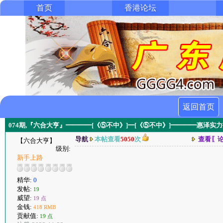
首页
香港论坛
返回首页
074期,『六合大亨』━━━━[《⑤不中》]━[《⑤不中》]━━━━惠泽实
导航
本帖查看
5050
次
查看〖
【六合大亨】
级别:
新手上路
精华:
0
发帖:
19
威望:
19 点
金钱:
418 RMB
贡献值:
19 点