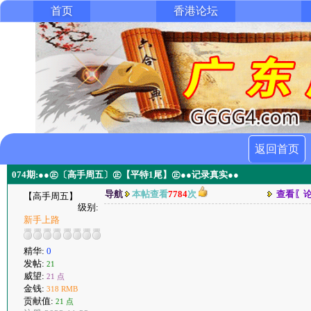
首页
香港论坛
返回首页
074期:●●㊣〔高手周五〕㊣【平特1尾】㊣●●记录真实●●
导航
本帖查看
7784
次
查看〖
【高手周五】
级别:
新手上路
精华:
0
发帖:
21
威望:
21 点
金钱:
318 RMB
贡献值:
21 点