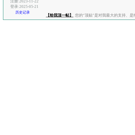
注册:2023-11-22
登录:2025-05-21
历史记录
【给我顶一帖】
您的“顶贴”是对我最大的支持、是给了我