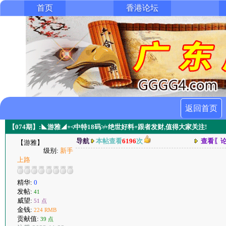
首页
香港论坛
返回首页
【074期】:◣游雅◢+≮中特18码≯+绝世好料+跟者发财,值得大家关注!
导航
本帖查看
6196
次
查看〖
【游雅】
级别:
新手
上路
精华:
0
发帖:
41
威望:
51 点
金钱:
224 RMB
贡献值:
39 点