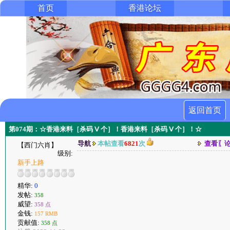
首页
香港论坛
返回首页
第074期：☆香港来料［杀码 Ⅴ 个］！香港来料［杀码 Ⅴ 个］！☆
导航
本帖查看
6821
次
查看〖
【西门六肖】
级别:
新手上路
精华:
0
发帖:
358
威望:
358 点
金钱:
157 RMB
贡献值:
358 点