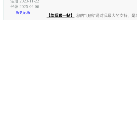
注册:2023-11-22
登录:2025-06-06
历史记录
【给我顶一帖】
您的“顶贴”是对我最大的支持、是给了我