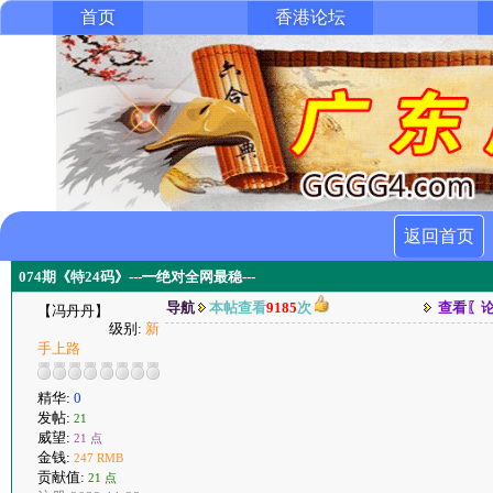
首页
香港论坛
返回首页
074期《特24码》---━绝对全网最稳---
导航
本帖查看
9185
次
查看〖
【冯丹丹】
级别:
新
手上路
精华:
0
发帖:
21
威望:
21 点
金钱:
247 RMB
贡献值:
21 点