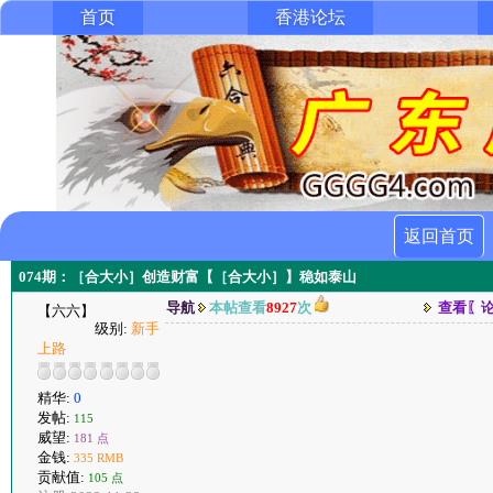
首页
香港论坛
返回首页
074期：［合大小］创造财富【［合大小］】稳如泰山
导航
本帖查看
8927
次
查看〖
【六六】
级别:
新手
上路
精华:
0
发帖:
115
威望:
181 点
金钱:
335 RMB
贡献值:
105 点