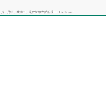
、是给了我动力、是我继续发贴的理由...Thank you!