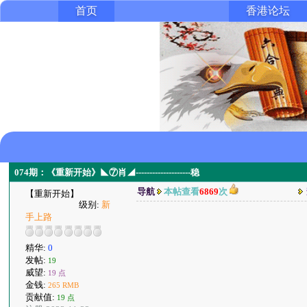
首页
香港论坛
074期：《重新开始》◣⑦肖◢--------------------稳
导航
本帖查看
6869
次
【重新开始】
级别:
新
手上路
精华:
0
发帖:
19
威望:
19 点
金钱:
265 RMB
贡献值:
19 点