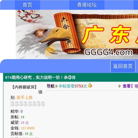
首页
香港论坛
返回首页
074期用心研究，实力说明一切！杀③肖
导航
本帖查看
5753
次
查看〖
【内裤赌破洞】
级
别:
新手上路
精华:
0
发帖:
18
威望:
18 点
金钱:
103 RMB
贡献值:
18 点