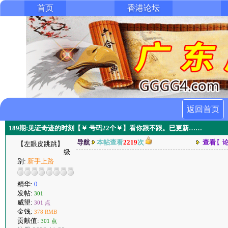
首页
香港论坛
返回首页
189期:见证奇迹的时刻【￥ 号码22个￥】看你跟不跟。已更新……
导航
本帖查看
2219
次
查看〖
【左眼皮跳跳】
级
别:
新手上路
精华:
0
发帖:
301
威望:
301 点
金钱:
378 RMB
贡献值:
301 点